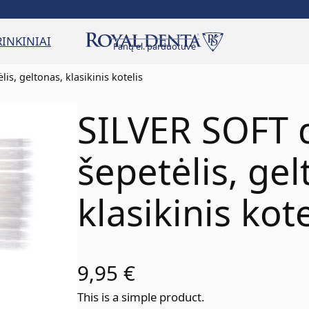
RINKINIAI
Fanų el. parduotuvė
is, geltonas, klasikinis kotelis
SILVER SOFT 
šepetėlis, gel
klasikinis kote
9,95
€
This is a simple product.