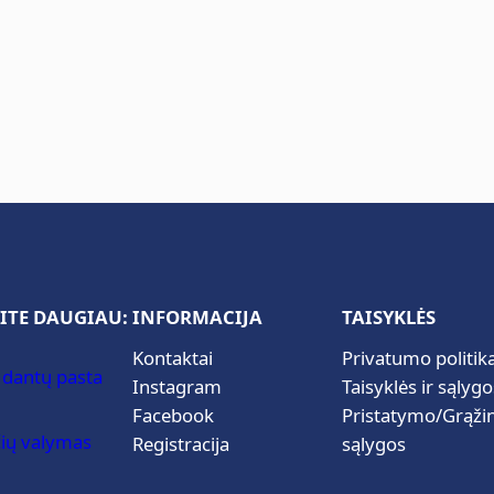
ITE DAUGIAU:
INFORMACIJA
TAISYKLĖS
Kontaktai
Privatumo politik
 dantų pasta
Instagram
Taisyklės ir sąlygo
Facebook
Pristatymo/Grąži
ių valymas
Registracija
sąlygos