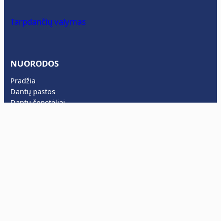
Tarpdančių valymas
NUORODOS
Pradžia
Dantų pastos
Dantų šepetėliai
Rinkiniai
Royal Denta informacinė svetainė
INFORMACIJA
Kontaktai
Instagram
Facebook
Registracija