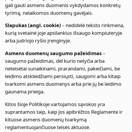
gali gauti asmens duomenis vykdydamos konkretų
tyrimą, nelaikomos duomenų gavėjais.
Slapukas (angl. cookie)
– nedidelė teksto rinkmena,
kurią svetainė joje apsilankius išsaugo kompiuteryje
arba judriojo ryšio įrenginyje.
Asmens duomenų saugumo pažeidimas
–
saugumo pažeidimas, dėl kurio netyčia arba
neteisėtai sunaikinami, prarandami, pakeičiami, be
leidimo atskleidžiami persiųsti, saugomi arba kitaip
tvarkomi asmens duomenys arba prie jų be leidimo
gaunama prieiga.
Kitos šioje Politikoje vartojamos sąvokos yra
suprantamos taip, kaip jos apibrėžtos Reglamente ir
kituose asmens duomenų tvarkymą
reglamentuojančiuose teisės aktuose.