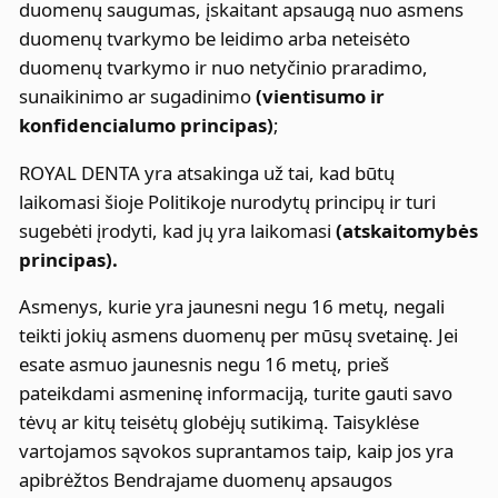
duomenų saugumas, įskaitant apsaugą nuo asmens
duomenų tvarkymo be leidimo arba neteisėto
duomenų tvarkymo ir nuo netyčinio praradimo,
sunaikinimo ar sugadinimo
(vientisumo ir
konfidencialumo principas)
;
ROYAL DENTA yra atsakinga už tai, kad būtų
laikomasi šioje Politikoje nurodytų principų ir turi
sugebėti įrodyti, kad jų yra laikomasi
(atskaitomybės
principas).
Asmenys, kurie yra jaunesni negu 16 metų, negali
teikti jokių asmens duomenų per mūsų svetainę. Jei
esate asmuo jaunesnis negu 16 metų, prieš
pateikdami asmeninę informaciją, turite gauti savo
tėvų ar kitų teisėtų globėjų sutikimą. Taisyklėse
vartojamos sąvokos suprantamos taip, kaip jos yra
apibrėžtos Bendrajame duomenų apsaugos