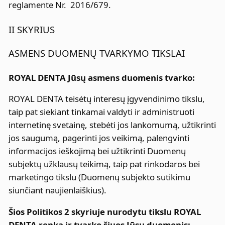
reglamente Nr. 2016/679.
II SKYRIUS
ASMENS DUOMENŲ TVARKYMO TIKSLAI
ROYAL DENTA Jūsų asmens duomenis tvarko:
ROYAL DENTA teisėtų interesų įgyvendinimo tikslu,
taip pat siekiant tinkamai valdyti ir administruoti
internetinę svetainę, stebėti jos lankomumą, užtikrinti
jos saugumą, pagerinti jos veikimą, palengvinti
informacijos ieškojimą bei užtikrinti Duomenų
subjektų užklausų teikimą, taip pat rinkodaros bei
marketingo tikslu (Duomenų subjekto sutikimu
siunčiant naujienlaiškius).
Šios Politikos 2 skyriuje nurodytu tikslu ROYAL
DENTA renka ir tvarko šiuos Jūsų duomenis: