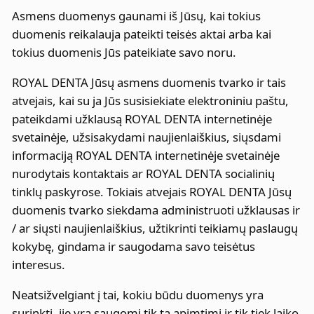
Asmens duomenys gaunami iš Jūsų, kai tokius
duomenis reikalauja pateikti teisės aktai arba kai
tokius duomenis Jūs pateikiate savo noru.
ROYAL DENTA Jūsų asmens duomenis tvarko ir tais
atvejais, kai su ja Jūs susisiekiate elektroniniu paštu,
pateikdami užklausą ROYAL DENTA internetinėje
svetainėje, užsisakydami naujienlaiškius, siųsdami
informaciją ROYAL DENTA internetinėje svetainėje
nurodytais kontaktais ar ROYAL DENTA socialinių
tinklų paskyrose. Tokiais atvejais ROYAL DENTA Jūsų
duomenis tvarko siekdama administruoti užklausas ir
/ ar siųsti naujienlaiškius, užtikrinti teikiamų paslaugų
kokybę, gindama ir saugodama savo teisėtus
interesus.
Neatsižvelgiant į tai, kokiu būdu duomenys yra
surinkti, jie yra saugomi tik ta apimtimi ir tik tiek laiko,