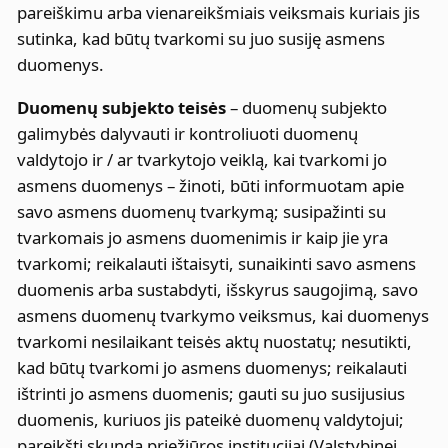
pareiškimu arba vienareikšmiais veiksmais kuriais jis
sutinka, kad būtų tvarkomi su juo susiję asmens
duomenys.
Duomenų subjekto teisės
– duomenų subjekto
galimybės dalyvauti ir kontroliuoti duomenų
valdytojo ir / ar tvarkytojo veiklą, kai tvarkomi jo
asmens duomenys – žinoti, būti informuotam apie
savo asmens duomenų tvarkymą; susipažinti su
tvarkomais jo asmens duomenimis ir kaip jie yra
tvarkomi; reikalauti ištaisyti, sunaikinti savo asmens
duomenis arba sustabdyti, išskyrus saugojimą, savo
asmens duomenų tvarkymo veiksmus, kai duomenys
tvarkomi nesilaikant teisės aktų nuostatų; nesutikti,
kad būtų tvarkomi jo asmens duomenys; reikalauti
ištrinti jo asmens duomenis; gauti su juo susijusius
duomenis, kuriuos jis pateikė duomenų valdytojui;
pareikšti skundą priežiūros institucijai (Valstybinei