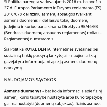
Ši Politika parengta vadovaujantis 2016 m. balandžio
27 d. Europos Parlamento ir Tarybos reglamento (ES)
2016/679 dėl fizinių asmenų apsaugos tvarkant
asmens duomenis ir dėl laisvo tokių duomenų
judėjimo ir kuriuo panaikinama Direktyva 95/46/EB
(Bendrasis duomenų apsaugos reglamentas) (toliau –
Reglamentas) nuostatomis.
Šia Politika ROYAL DENTA internetinės svetainės bei
socialinių tinklų paskyrų lankytojai ir naujienlaiškių
gavėjai yra informuojami apie jų asmens duomenų
tvarkymą.
NAUDOJAMOS SĄVOKOS
Asmens duomenys
– bet kokia informacija apie fizinį
asmenį, kurio tapatybė nustatyta arba kurio tapatybę
galima nustatyti (duomenų subjektas); fizinis asmuo,