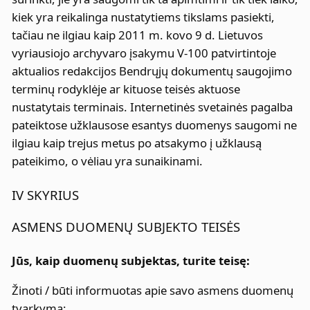
kiek yra reikalinga nustatytiems tikslams pasiekti,
tačiau ne ilgiau kaip 2011 m. kovo 9 d. Lietuvos
vyriausiojo archyvaro įsakymu V-100 patvirtintoje
aktualios redakcijos Bendrųjų dokumentų saugojimo
terminų rodyklėje ar kituose teisės aktuose
nustatytais terminais. Internetinės svetainės pagalba
pateiktose užklausose esantys duomenys saugomi ne
ilgiau kaip trejus metus po atsakymo į užklausą
pateikimo, o vėliau yra sunaikinami.
IV SKYRIUS
ASMENS DUOMENŲ SUBJEKTO TEISĖS
Jūs, kaip duomenų subjektas, turite teisę:
Žinoti / būti informuotas apie savo asmens duomenų
tvarkymą;