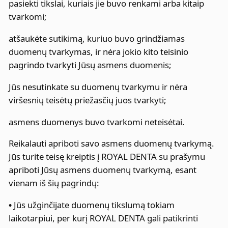
pasiekti tikslai, kuriais jie buvo renkami arba kitaip
tvarkomi;
atšaukėte sutikimą, kuriuo buvo grindžiamas
duomenų tvarkymas, ir nėra jokio kito teisinio
pagrindo tvarkyti Jūsų asmens duomenis;
Jūs nesutinkate su duomenų tvarkymu ir nėra
viršesnių teisėtų priežasčių juos tvarkyti;
asmens duomenys buvo tvarkomi neteisėtai.
Reikalauti apriboti savo asmens duomenų tvarkymą.
Jūs turite teisę kreiptis į ROYAL DENTA su prašymu
apriboti Jūsų asmens duomenų tvarkymą, esant
vienam iš šių pagrindų:
•
Jūs užginčijate duomenų tikslumą tokiam
laikotarpiui, per kurį ROYAL DENTA gali patikrinti