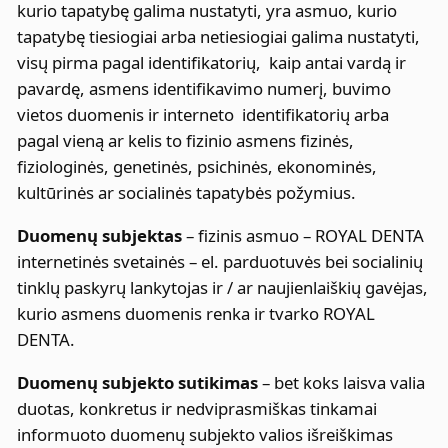
kurio tapatybę galima nustatyti, yra asmuo, kurio
tapatybę tiesiogiai arba netiesiogiai galima nustatyti,
visų pirma pagal identifikatorių, kaip antai vardą ir
pavardę, asmens identifikavimo numerį, buvimo
vietos duomenis ir interneto identifikatorių arba
pagal vieną ar kelis to fizinio asmens fizinės,
fiziologinės, genetinės, psichinės, ekonominės,
kultūrinės ar socialinės tapatybės požymius.
Duomenų subjektas
– fizinis asmuo – ROYAL DENTA
internetinės svetainės – el. parduotuvės bei socialinių
tinklų paskyrų lankytojas ir / ar naujienlaiškių gavėjas,
kurio asmens duomenis renka ir tvarko ROYAL
DENTA.
Duomenų subjekto sutikimas
– bet koks laisva valia
duotas, konkretus ir nedviprasmiškas tinkamai
informuoto duomenų subjekto valios išreiškimas