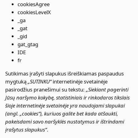
cookiesAgree
cookiesLevelX
_ga
_gat
_gid
gat_gtag
IDE
fr
Sutikimas įrašyti slapukus išreiškiamas paspaudus
mygtuką
„SUTINKU“
internetinėje svetainėje
pasirodžius pranešimui su tekstu:
„Siekiant pagerinti
Jūsų naršymo kokybę, statistiniais ir rinkodaros tikslais
šioje internetinėje svetainėje yra naudojami slapukai
(angl. „cookies“), kuriuos galite bet kada atšaukti,
pakeisdami savo naršyklės nustatymus ir ištrindami
įrašytus slapukus“
.