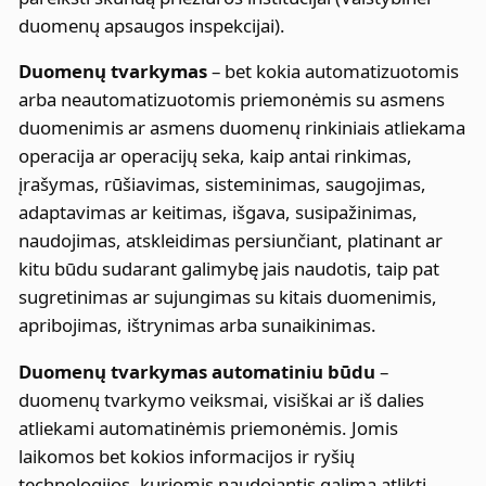
duomenų apsaugos inspekcijai).
Duomenų tvarkymas
– bet kokia automatizuotomis
arba neautomatizuotomis priemonėmis su asmens
duomenimis ar asmens duomenų rinkiniais atliekama
operacija ar operacijų seka, kaip antai rinkimas,
įrašymas, rūšiavimas, sisteminimas, saugojimas,
adaptavimas ar keitimas, išgava, susipažinimas,
naudojimas, atskleidimas persiunčiant, platinant ar
kitu būdu sudarant galimybę jais naudotis, taip pat
sugretinimas ar sujungimas su kitais duomenimis,
apribojimas, ištrynimas arba sunaikinimas.
Duomenų tvarkymas automatiniu būdu
–
duomenų tvarkymo veiksmai, visiškai ar iš dalies
atliekami automatinėmis priemonėmis. Jomis
laikomos bet kokios informacijos ir ryšių
technologijos, kuriomis naudojantis galima atlikti