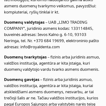
asmens duomenų tvarkymo veiksmus, pavyzdžiui:
kompiuteriai, ryšių tinklai ir kt.
Duomenų valdytojas
– UAB „LIMO TRADING
COMPANY“, juridinio asmens kodas: 133114845,
buveinės adresas: Ievos Kalno g. 6-10, 93103
Neringa, tel. Nr. +370 684 19699, elektroninio pašto
adresas: info@royaldenta.com
Duomenų tvarkytojas
– fizinis arba juridinis asmuo,
valdžios institucija, agentūra ar kita įstaiga, kuri
duomenų valdytojo vardu tvarko asmens duomenis.
Duomenų gavėjas
– fizinis arba juridinis asmuo,
valdžios institucija, agentūra ar kita įstaiga, kuriai
atskleidžiami asmens duomenys, nesvarbu, ar tai
trečioji šalis ar ne. Tačiau valdžios institucijos, kurios
pagal Europos Sąjungos arba valstybės narės teisę