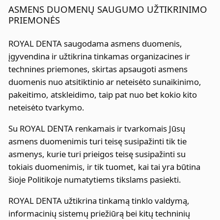
ASMENS DUOMENŲ SAUGUMO UŽTIKRINIMO
PRIEMONĖS
ROYAL DENTA saugodama asmens duomenis,
įgyvendina ir užtikrina tinkamas organizacines ir
technines priemones, skirtas apsaugoti asmens
duomenis nuo atsitiktinio ar neteisėto sunaikinimo,
pakeitimo, atskleidimo, taip pat nuo bet kokio kito
neteisėto tvarkymo.
Su ROYAL DENTA renkamais ir tvarkomais Jūsų
asmens duomenimis turi teisę susipažinti tik tie
asmenys, kurie turi prieigos teisę susipažinti su
tokiais duomenimis, ir tik tuomet, kai tai yra būtina
šioje Politikoje numatytiems tikslams pasiekti.
ROYAL DENTA užtikrina tinkamą tinklo valdymą,
informacinių sistemų priežiūrą bei kitų techninių