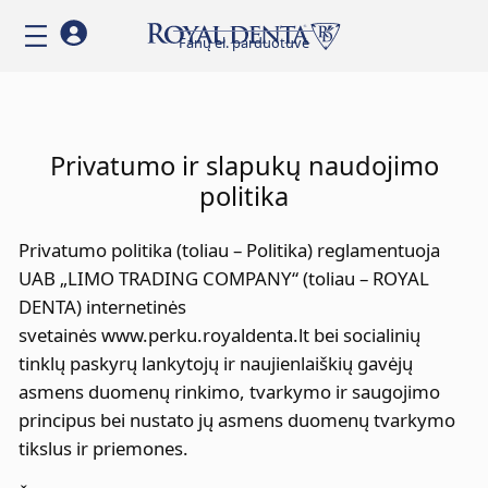
Eiti
Fanų el. parduotuvė
prie
turinio
Privatumo ir slapukų naudojimo
politika
Privatumo politika (toliau – Politika) reglamentuoja
UAB „LIMO TRADING COMPANY“ (toliau – ROYAL
DENTA) internetinės
svetainės www.perku.royaldenta.lt bei socialinių
tinklų paskyrų lankytojų ir naujienlaiškių gavėjų
asmens duomenų rinkimo, tvarkymo ir saugojimo
principus bei nustato jų asmens duomenų tvarkymo
tikslus ir priemones.