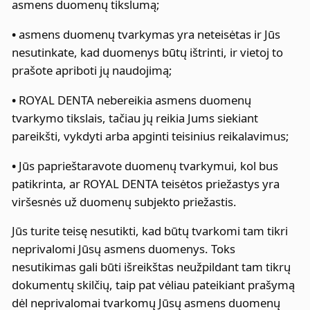
asmens duomenų tikslumą;
•
asmens duomenų tvarkymas yra neteisėtas ir Jūs
nesutinkate, kad duomenys būtų ištrinti, ir vietoj to
prašote apriboti jų naudojimą;
•
ROYAL DENTA nebereikia asmens duomenų
tvarkymo tikslais, tačiau jų reikia Jums siekiant
pareikšti, vykdyti arba apginti teisinius reikalavimus;
•
Jūs paprieštaravote duomenų tvarkymui, kol bus
patikrinta, ar ROYAL DENTA teisėtos priežastys yra
viršesnės už duomenų subjekto priežastis.
Jūs turite teisę nesutikti, kad būtų tvarkomi tam tikri
neprivalomi Jūsų asmens duomenys. Toks
nesutikimas gali būti išreikštas neužpildant tam tikrų
dokumentų skilčių, taip pat vėliau pateikiant prašymą
dėl neprivalomai tvarkomų Jūsų asmens duomenų