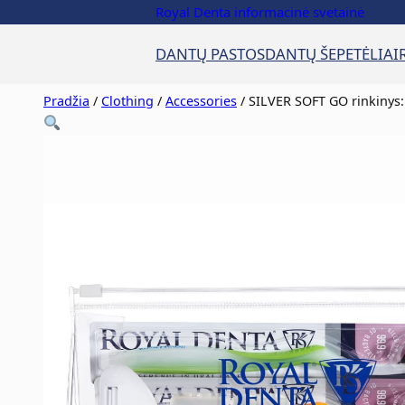
Royal Denta informacinė svetainė
DANTŲ PASTOS
DANTŲ ŠEPETĖLIAI
Pradžia
/
Clothing
/
Accessories
/ SILVER SOFT GO rinkinys: 