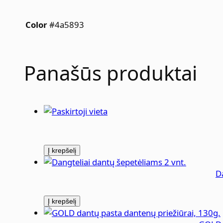
#4a5893
Color
Panašūs produktai
Į krepšelį
D
Į krepšelį