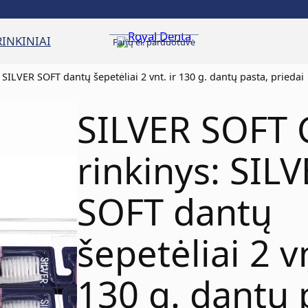
RINKINIAI
Fanų el. parduotuvė
SILVER SOFT dantų šepetėliai 2 vnt. ir 130 g. dantų pasta, priedai
SILVER SOFT
rinkinys: SIL
SOFT dantų
šepetėliai 2 vn
130 g. dantų 