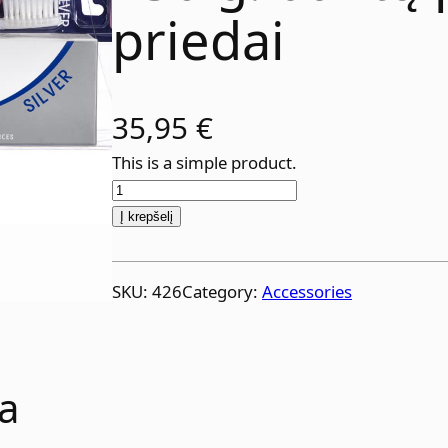
priedai
35,95
€
This is a simple product.
p
r
Į krepšelį
o
d
SKU:
426
Category:
Accessories
u
k
t
o
a
k
i
e