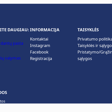
T
d
a
n
t
ITE DAUGIAU:
INFORMACIJA
TAISYKLĖS
ų
Kontaktai
Privatumo politik
š
 dantų pasta
Instagram
Taisyklės ir sąlygo
e
Facebook
Pristatymo/Grąži
p
ių valymas
Registracija
sąlygos
e
t
ė
l
i
DOS
a
i
tos
tėliai
2