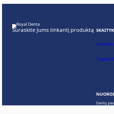
Suraskite Jums tinkantį produktą
SKAITYK
Sensitive
Tarpdanč
NUORO
Dantų pas
Dantų šepe