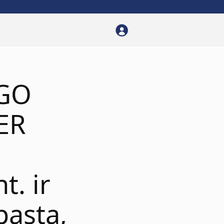
 GO
VER
t. ir
pasta,