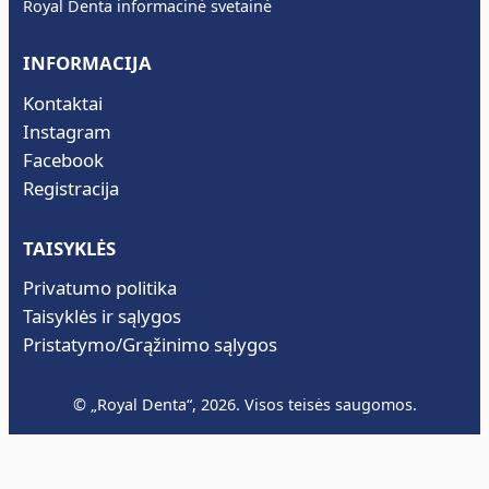
Royal Denta informacinė svetainė
k
o
INFORMACIJA
t
e
Kontaktai
l
Instagram
i
Facebook
s
Registracija
TAISYKLĖS
Privatumo politika
Taisyklės ir sąlygos
Pristatymo/Grąžinimo sąlygos
© „Royal Denta“, 2026. Visos teisės saugomos.