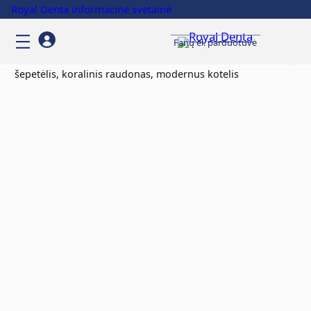
Royal Denta informacinė svetainė
Fanų el. parduotuvė
Pradžia
/
Clothing
/
Accessories
/ GOLD SUPER SOFT dantų
šepetėlis, koralinis raudonas, modernus kotelis