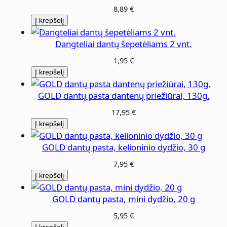
L
8,89
€
D
Į krepšelį
S
U
Dangteliai dantų šepetėliams 2 vnt.
P
1,95
€
E
Į krepšelį
R
GOLD dantų pasta dantenų priežiūrai, 130g.
S
O
17,95
€
F
Į krepšelį
T
GOLD dantų pasta, kelioninio dydžio, 30 g
d
a
7,95
€
n
Į krepšelį
t
GOLD dantų pasta, mini dydžio, 20 g
ų
š
5,95
€
Į krepšelį