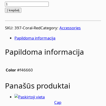
p
r
Į krepšelį
o
d
SKU:
397-Coral-Red
Category:
Accessories
u
k
Papildoma informacija
t
o
Papildoma informacija
k
i
e
#f46660
Color
k
i
Panašūs produktai
s
:
G
O
Cap