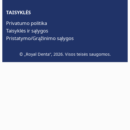
TAISYKLĖS
Privatumo politika
Taisyklės ir sąlygos
Pristatymo/Grąžinimo sąlygos
© „Royal Denta“, 2026. Visos teisės saugomos.