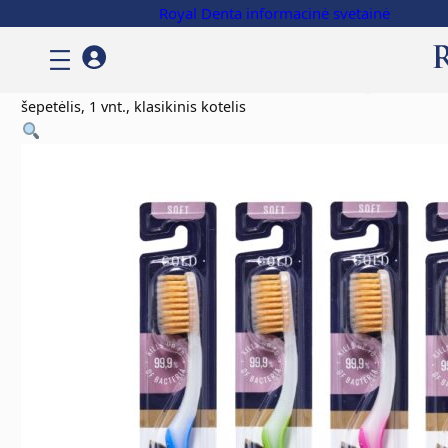
Royal Denta informacinė svetainė
Pradžia
/
Clothing
/
Accessories
/ GOLD SOFT dantų
šepetėlis, 1 vnt., klasikinis kotelis