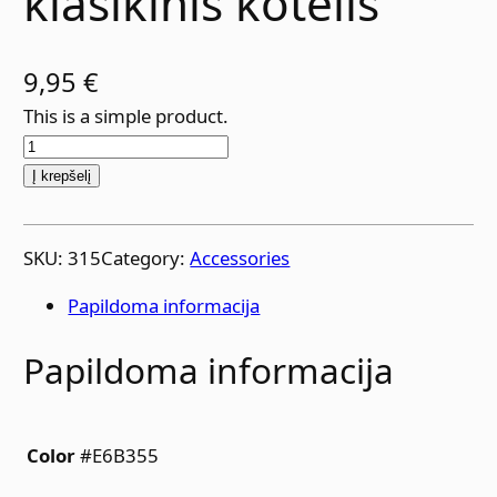
klasikinis kotelis
9,95
€
This is a simple product.
p
r
Į krepšelį
o
d
SKU:
315
Category:
Accessories
u
k
Papildoma informacija
t
o
Papildoma informacija
k
i
e
#E6B355
Color
k
i